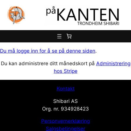
Hopp
til
innhold
Du må logge inn for å se på denne siden
.
Du kan administrere ditt månedskort på
Administrering
hos Stripe
Kontakt
Shibari AS
Org. nr. 934928423
Personvernerklæring
Salgsbetingelser