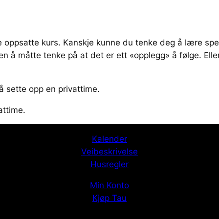
re oppsatte kurs. Kanskje kunne du tenke deg å lære spes
uten å måtte tenke på at det er ett «opplegg» å følge. El
å sette opp en privattime.
attime.
Kalender
Veibeskrivelse
Husregler
Min Konto
Kjøp Tau