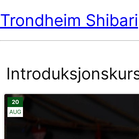
Trondheim Shibari
Introduksjonskur
20
AUG